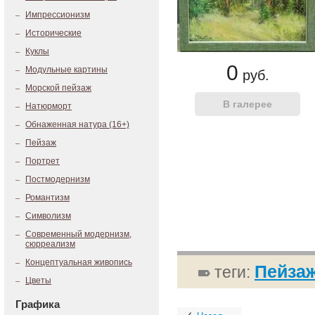
Импрессионизм
Исторические
Куклы
0
Модульные картины
руб.
Морской пейзаж
Натюрморт
Обнаженная натура (16+)
Пейзаж
Портрет
Постмодернизм
Романтизм
Символизм
Современный модернизм,
сюрреализм
Концептуальная живопись
Пейза
теги:
Цветы
Графика