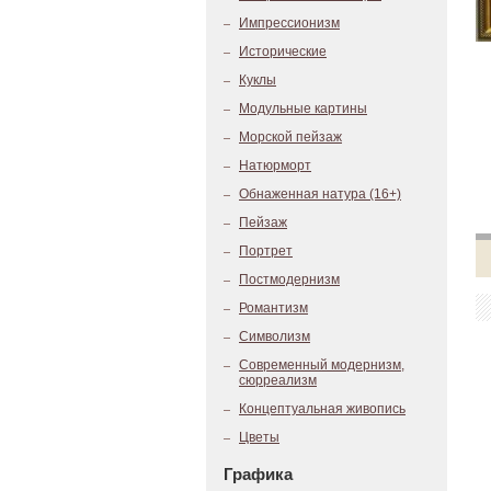
Импрессионизм
Исторические
Куклы
Модульные картины
Морской пейзаж
Натюрморт
Обнаженная натура (16+)
Пейзаж
Портрет
Постмодернизм
Романтизм
Символизм
Современный модернизм,
сюрреализм
Концептуальная живопись
Цветы
Графика