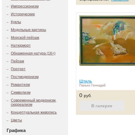
Импрессионизм
Исторические
Куклы
Модульные картины
Морской пейзаж
Натюрморт
Обнаженная натура (16+)
Пейзаж
Портрет
Постмодернизм
Штиль
Романтизм
Панько Геннадий
Символизм
0
руб.
Современный модернизм,
сюрреализм
Концептуальная живопись
Цветы
Графика