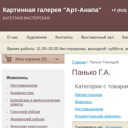
Картинная галерея "Арт-Анапа"
+7 (918)
БАГЕТНАЯ МАСТЕРСКАЯ
О нас
Художники
Контакты
Выставочный зал
Ба
Время работы: 11.00-18.00 без перерыва, выходной: суббота, в
Моя корзина (0)
Главная
\ Панько Геннадий
Панько Г.А.
Живопись
Категории с товара
Абстракционизм
Анималистика
Импрессионизм
Библейские и мифологические
Живопись
сюжеты
Абстракционизм
Городской пейзаж
Концептуальная живопись
Деревенский пейзаж
Жанровая композиция
Сортировать по:
Названию